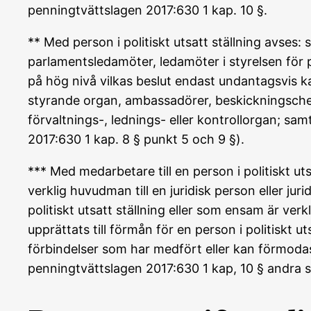
penningtvättslagen 2017:630 1 kap. 10 §.
** Med person i politiskt utsatt ställning avses: 
parlamentsledamöter, ledamöter i styrelsen för po
på hög nivå vilkas beslut endast undantagsvis 
styrande organ, ambassadörer, beskickningschef
förvaltnings-, lednings- eller kontrollorgan; sam
2017:630 1 kap. 8 § punkt 5 och 9 §).
*** Med medarbetare till en person i politiskt u
verklig huvudman till en juridisk person eller jur
politiskt utsatt ställning eller som ensam är verk
upprättats till förmån för en person i politiskt ut
förbindelser som har medfört eller kan förmodas 
penningtvättslagen 2017:630 1 kap, 10 § andra s