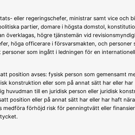
stats- eller regeringschefer, ministrar samt vice och b
litiska partier, domare i högsta domstol, konstitutio
kan överklagas, högre tjänstemän vid revisionsmyndig
er, höga officerare i försvarsmakten, och personer 
t personer som ingått i ledningen för en internatione
tsatt position avses: fysisk person som gemensamt med 
idisk konstruktion eller som på annat sätt har eller ha
lig huvudman till en juridisk person eller juridisk ko
satt position eller på annat sätt har eller har haft när
medföra förhöjd risk för penningtvätt eller finansier
tycket.