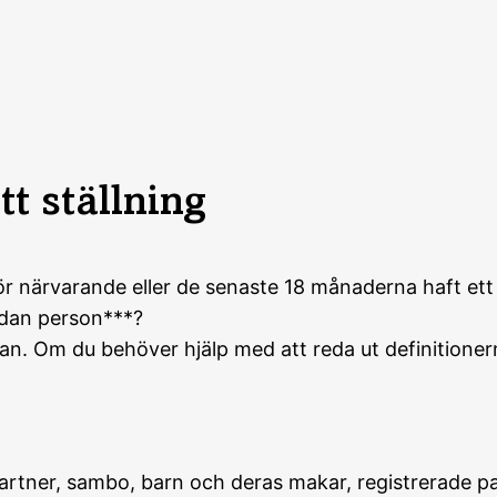
tt ställning
 närvarande eller de senaste 18 månaderna haft ett up
sådan person***?
gan. Om du behöver hjälp med att reda ut definitione
rtner, sambo, barn och deras makar, registrerade par