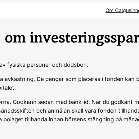
Om Calgus
Inn
 om investeringsspar
 av fysiska personer och dödsbon.
ida avkastning. De pengar som placeras i fonden kan 
italet.
gorna. Godkänn sedan med bank-id. När du godkänt me
månadsskiften och anmälan skall vara fonden tillhan
ara bolaget tillhanda innan börsens stängning på mån