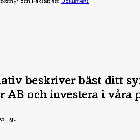
roschyr och Faktablad:
Dokument
nativ beskriver bäst ditt s
 AB och investera i våra 
eringar