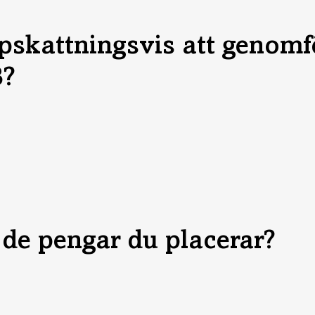
skattningsvis att genomfö
B?
l de pengar du placerar?