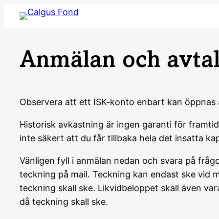
Hoppa
till
innehåll
Anmälan och avtal
Observera att ett ISK-konto enbart kan öppnas
Historisk avkastning är ingen garanti för framt
inte säkert att du får tillbaka hela det insatta kap
Vänligen fyll i anmälan nedan och svara på frå
teckning på mail. Teckning kan endast ske vid 
teckning skall ske. Likvidbeloppet skall även v
då teckning skall ske.