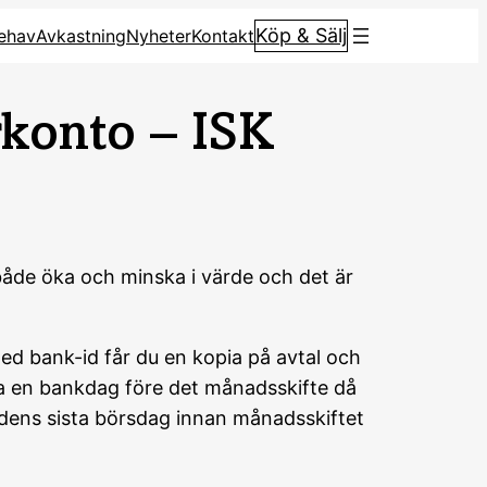
Köp & Sälj
ehav
Avkastning
Nyheter
Kontakt
konto – ISK
både öka och minska i värde och det är
d bank-id får du en kopia på avtal och
da en bankdag före det månadsskifte då
adens sista börsdag innan månadsskiftet