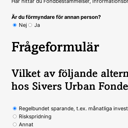
Här hittar du Fondbestämmelser, Informationsb
Är du förmyndare för annan person?
Nej
Ja
Frågeformulär
Vilket av följande alter
hos Sivers Urban Fonder
Regelbundet sparande, t.ex. månatliga invest
Riskspridning
Annat