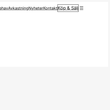
Köp & Sälj
ehav
Avkastning
Nyheter
Kontakt