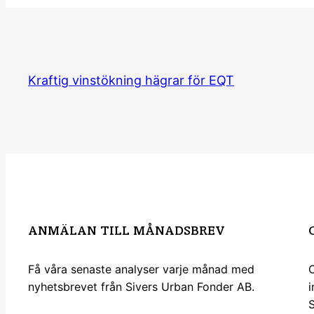
Kraftig vinstökning hägrar för EQT
ANMÄLAN TILL MÅNADSBREV
Få våra senaste analyser varje månad med
C
nyhetsbrevet från Sivers Urban Fonder AB.
i