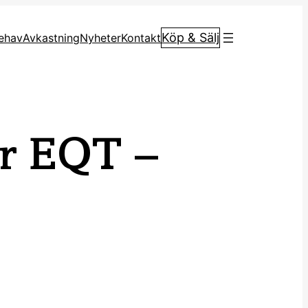
Köp & Sälj
ehav
Avkastning
Nyheter
Kontakt
ör EQT –