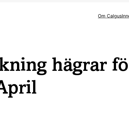
Om Calgus
Inn
ökning hägrar f
pril