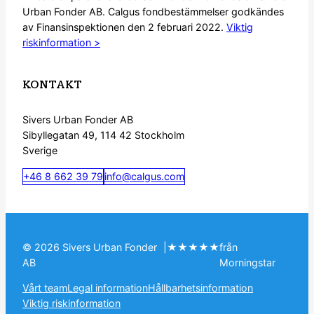
Urban Fonder AB. Calgus fondbestämmelser godkändes
av Finansinspektionen den 2 februari 2022.
Viktig
riskinformation >
KONTAKT
Sivers Urban Fonder AB
Sibyllegatan 49, 114 42 Stockholm
Sverige
+46 8 662 39 79
info@calgus.com
© 2026 Sivers Urban Fonder
|
★★★★★
från
AB
Morningstar
Vårt team
Legal information
Hållbarhetsinformation
Viktig riskinformation