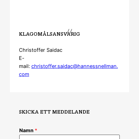
08-662 39 79
info@calgus.com
KLAGOMÅLSANSVARIG
Christoffer Saidac
E-
mail:
christoffer.saidac@hannessnellman.
com
SKICKA ETT MEDDELANDE
Namn
*