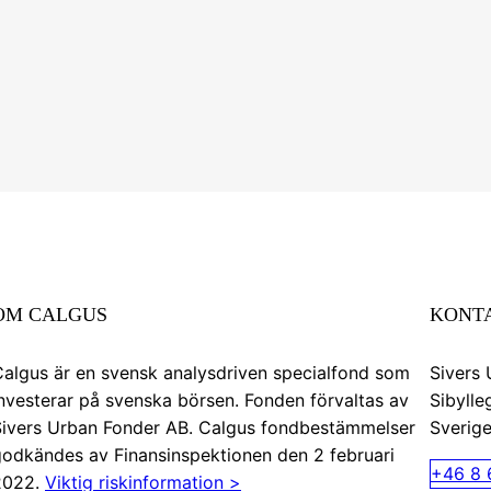
OM CALGUS
KONT
algus är en svensk analysdriven specialfond som
Sivers
nvesterar på svenska börsen. Fonden förvaltas av
Sibylle
Sivers Urban Fonder AB. Calgus fondbestämmelser
Sverig
odkändes av Finansinspektionen den 2 februari
+46 8 
2022.
Viktig riskinformation >