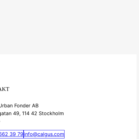
AKT
 Urban Fonder AB
gatan 49, 114 42 Stockholm
e
662 39 79
info@calgus.com