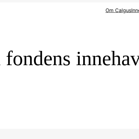
Om Calgus
Inn
m fondens inneha