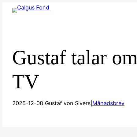
Hoppa
till
innehåll
Gustaf talar o
TV
2025-12-08
|
Gustaf von Sivers
|
Månadsbrev