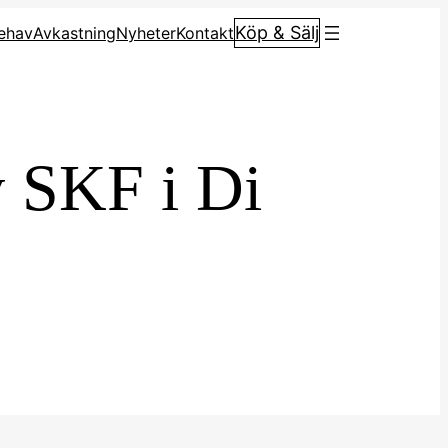
Köp & Sälj
ehav
Avkastning
Nyheter
Kontakt
v SKF i Di