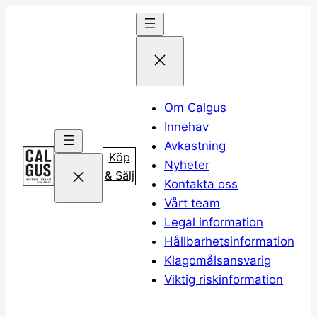
Hoppa
till
innehåll
Om Calgus
Innehav
Avkastning
Köp
Nyheter
& Sälj
Kontakta oss
Vårt team
Legal information
Hållbarhetsinformation
Klagomålsansvarig
Viktig riskinformation
Köp & Sälj